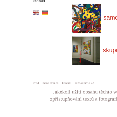
kontakt
samo
skup
úvod
·
mapa stránek
·
kontakt
·
rozhovory o ZS
Jakékoli užití obsahu těchto w
zpřístupňování textů a fotograf