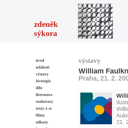
zdeněk
sýkora
výstavy
úvod
události
William Faulkne
výstavy
Praha, 21. 2. 20
životopis
dílo
literatura
Will
Ilus
rozhovory
Will
texty o zs
Aulo
filmy
21. 
odkazy