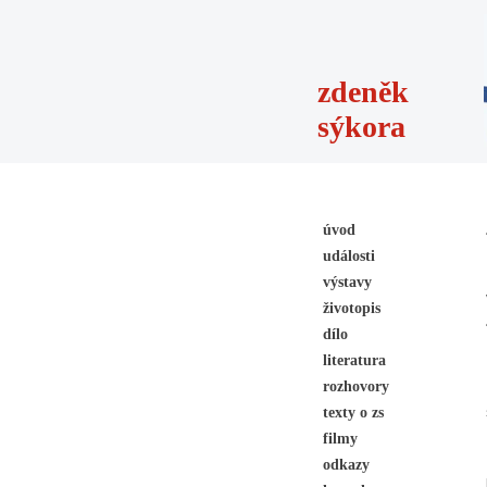
zdeněk
sýkora
úvod
události
výstavy
životopis
dílo
literatura
rozhovory
texty o zs
filmy
odkazy