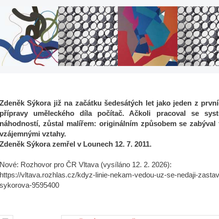
Zdeněk Sýkora již na začátku šedesátých let jako jeden z první
přípravy uměleckého díla počítač. Ačkoli pracoval se sy
náhodností, zůstal malířem: originálním způsobem se zabýval t
vzájemnými vztahy.
Zdeněk Sýkora zemřel v Lounech 12. 7. 2011.
Nové: Rozhovor pro ČR Vltava (vysíláno 12. 2. 2026):
https://vltava.rozhlas.cz/kdyz-linie-nekam-vedou-uz-se-nedaji-zastavi
sykorova-9595400