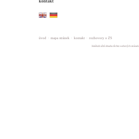
kontakt
úvod
·
mapa stránek
·
kontakt
·
rozhovory o ZS
Jakékoli užití obsahu těchto webových stránek 