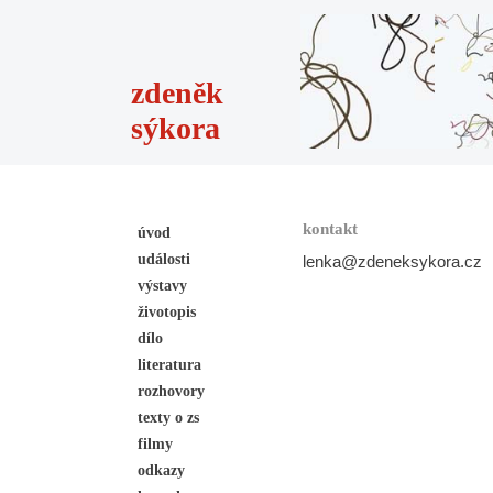
zdeněk
sýkora
kontakt
úvod
události
lenka@zdeneksykora.cz
výstavy
životopis
dílo
literatura
rozhovory
texty o zs
filmy
odkazy