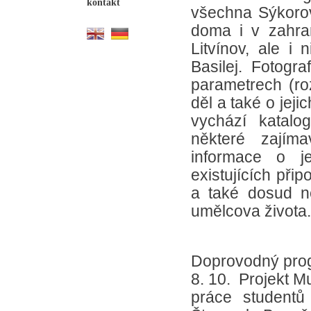
kontakt
všechna Sýkorov
doma i v zahra
Litvínov, ale 
Basilej. Fotogr
parametrech (ro
děl a také o jej
vychází katalog
některé zajíma
informace o je
existujících při
a také dosud n
umělcova života.
Doprovodný prog
8. 10. Projekt 
práce studentů