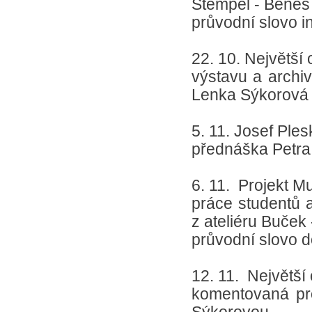
Štempel - Beneš
průvodní slovo i
22. 10. Největší
výstavu a archiv
Lenka Sýkorová
5. 11. Josef Ple
přednáška Petra
6. 11. Projekt 
práce studentů a
z ateliéru Buček
průvodní slovo do
12. 11. Největš
komentovaná pro