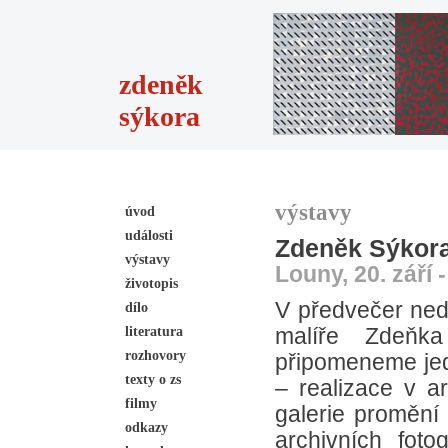
zdeněk
sýkora
výstavy
úvod
události
Zdeněk Sýkora
výstavy
Louny, 20. září 
životopis
V předvečer ned
dílo
literatura
malíře Zdeňk
rozhovory
připomeneme jedn
texty o zs
– realizace v ar
filmy
galerie promění 
odkazy
archivních fot