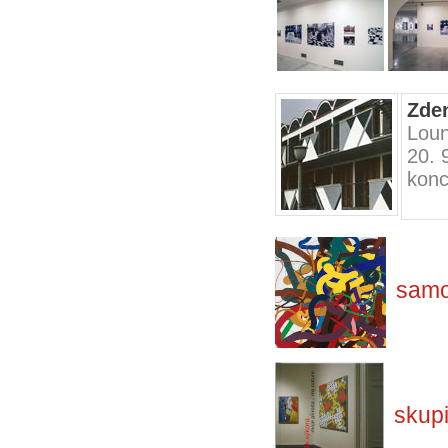
Zde
Loun
20. 
konc
samo
skup