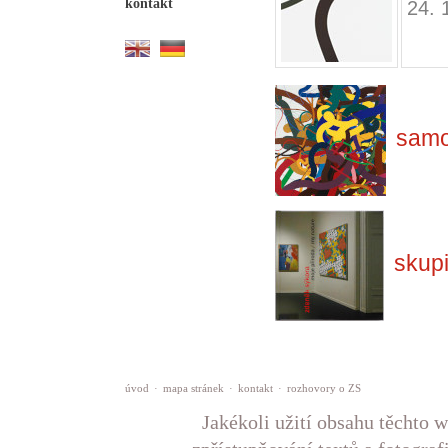
kontakt
24. 
samo
skup
úvod
·
mapa stránek
·
kontakt
·
rozhovory o ZS
Jakékoli užití obsahu těchto w