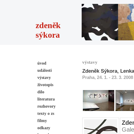
zdeněk
sýkora
výstavy
úvod
události
Zdeněk Sýkora, Lenka
Praha, 24. 1. - 23. 3. 2008
výstavy
životopis
dílo
literatura
rozhovory
texty o zs
filmy
Zden
odkazy
Gale