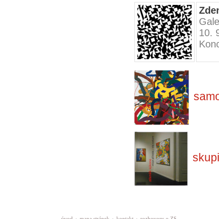
Zden
Gale
10. 
Konc
samo
skup
úvod
·
mapa stránek
·
kontakt
·
rozhovory o ZS