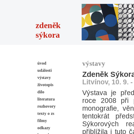
zdeněk
sýkora
výstavy
úvod
události
Zdeněk Sýkora
výstavy
Litvínov, 10. 9. 
životopis
Výstava je před
dílo
literatura
roce 2008 při p
rozhovory
monografie, věn
texty o zs
tentokrát před
filmy
Sýkorových rea
odkazy
přiblížila i tuto