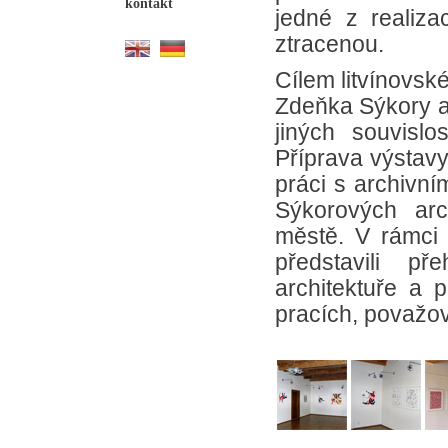
kontakt
jedné z realiz
ztracenou.
Cílem litvínovské
Zdeňka Sýkory a 
jiných souvisl
Příprava výstavy
práci s archivn
Sýkorových arc
městě. V rámci 
představili p
architektuře a 
pracích, považo