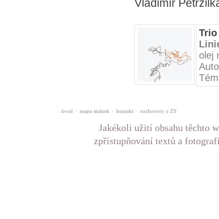
Vladimír Petržil
Trio
Lini
olej
Auto
Téma
úvod
·
mapa stránek
·
kontakt
·
rozhovory o ZS
Jakékoli užití obsahu těchto w
zpřístupňování textů a fotograf