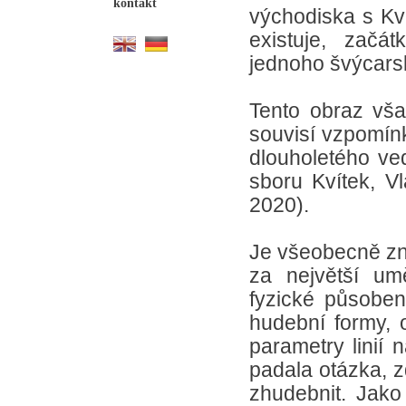
kontakt
východiska s Kvi
existuje, začá
jednoho švýcars
Tento obraz vša
souvisí vzpomínk
dlouholetého ve
sboru Kvítek, Vl
2020).
Je všeobecně z
za největší umě
fyzické působení
hudební formy, 
parametry linií 
padala otázka, z
zhudebnit. Jako