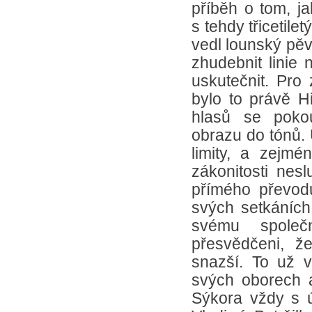
příběh o tom, j
s tehdy třicetil
vedl lounský pěv
zhudebnit linie 
uskutečnit. Pro 
bylo to právě Hi
hlasů se pokou
obrazu do tónů. 
limity, a zejm
zákonitosti nes
přímého převodu
svých setkáních
svému společ
přesvědčeni, ž
snazší. To už v
svých oborech a
Sýkora vždy s ú