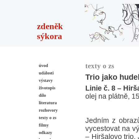
zdeněk
sýkora
texty o zs
úvod
události
Trio jako hude
výstavy
Linie č. 8 – Hirš
životopis
olej na plátně, 
dílo
literatura
rozhovory
texty o zs
Jedním z obrazů
filmy
vycestovat na vý
odkazy
– Hiršalovo trio