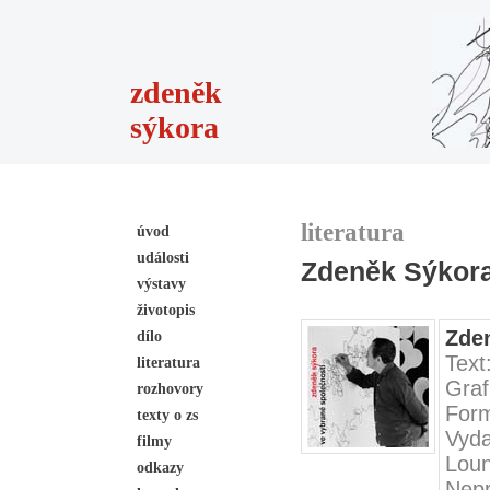
zdeněk
sýkora
literatura
úvod
události
Zdeněk Sýkora
výstavy
životopis
Zden
dílo
Text
literatura
Graf
rozhovory
Form
texty o zs
Vyda
filmy
Lou
odkazy
Nep