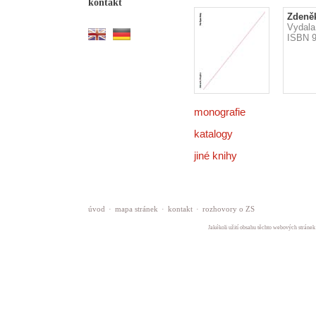
kontakt
Zdeněk
Vydala
ISBN 9
monografie
katalogy
jiné knihy
úvod
·
mapa stránek
·
kontakt
·
rozhovory o ZS
Jakékoli užití obsahu těchto webových stránek 