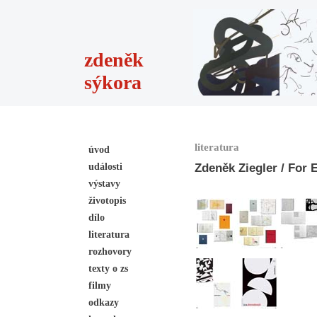
zdeněk
sýkora
literatura
úvod
události
Zdeněk Ziegler / For 
výstavy
životopis
dílo
literatura
rozhovory
texty o zs
filmy
odkazy