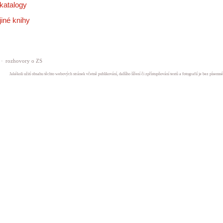
katalogy
jiné knihy
·
rozhovory o ZS
Jakékoli užití obsahu těchto webových stránek včetně publikování, dalšího šíření či zpřístupňování textů a fotografií je bez písem