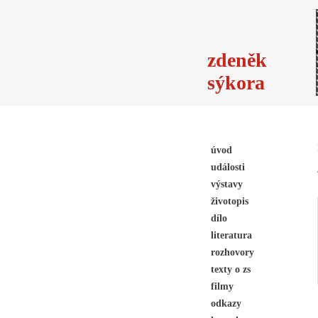
zdeněk
sýkora
úvod
události
výstavy
životopis
dílo
literatura
rozhovory
texty o zs
filmy
odkazy