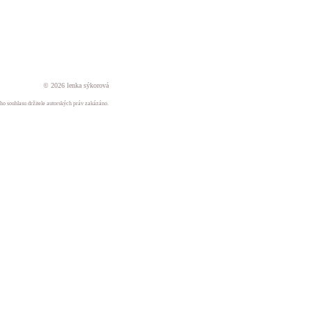
© 2026 lenka sýkorová
ného souhlasu držitele autorských práv zakázáno.