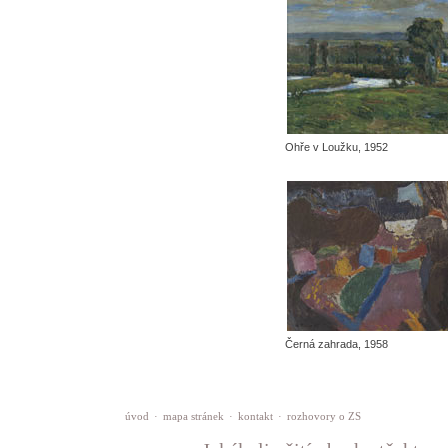
Ohře v Loužku, 1952
Černá zahrada, 1958
úvod
·
mapa stránek
·
kontakt
·
rozhovory o ZS