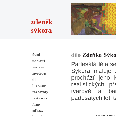
zdeněk
sýkora
dílo
Zdeňka Sýk
úvod
události
Padesátá léta s
výstavy
Sýkora maluje 
životopis
prochází jeho 
dílo
realistických p
literatura
tvarově a ba
rozhovory
padesátých let,
texty o zs
filmy
odkazy