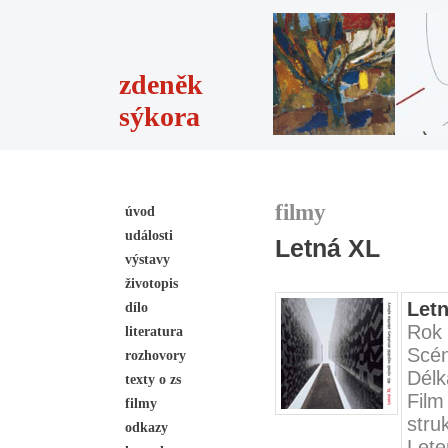
zdeněk
sýkora
filmy
úvod
události
Letná XL
výstavy
životopis
Let
dílo
Rok 
literatura
Scén
rozhovory
Délk
texty o zs
Film
filmy
stru
odkazy
Lete