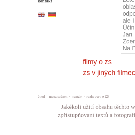
kontakt
obla
odpo
ale 
Účin
Jan
Zden
Na 
filmy o zs
zs v jiných filme
úvod
·
mapa stránek
·
kontakt
·
rozhovory o ZS
Jakékoli užití obsahu těchto w
zpřístupňování textů a fotograf