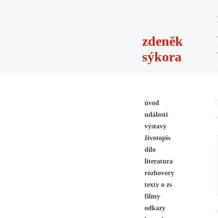
zdeněk
sýkora
úvod
události
výstavy
životopis
dílo
literatura
rozhovory
texty o zs
filmy
odkazy