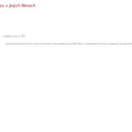
zs v jiných filmech
·
rozhovory o ZS
Jakékoli užití obsahu těchto webových stránek včetně publikování, dalšího šíření či zpřístupňování textů a fotografií je bez písem