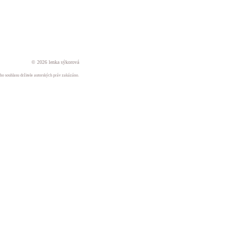
© 2026 lenka sýkorová
ného souhlasu držitele autorských práv zakázáno.