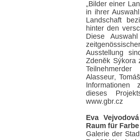
„Bilder einer Lan
in ihrer Auswah
Landschaft bez
hinter den vers
Diese Auswahl
zeitgenössisch
Ausstellung sin
Zdeněk Sýkora 
Teilnehmerder
Alasseur, Tomáš
Informationen
dieses Projek
www.gbr.cz
Eva Vejvodová
Raum für Farbe
Galerie der Stad