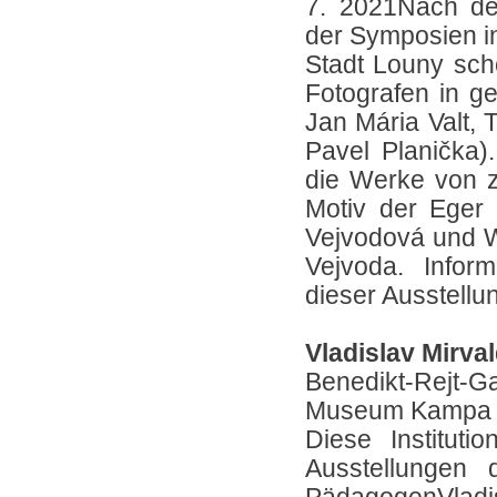
7. 2021Nach de
der Symposien in
Stadt Louny sch
Fotografen in ge
Jan Mária Valt, 
Pavel Planička)
die Werke von z
Motiv der Eger
Vejvodová und We
Vejvoda. Infor
dieser Ausstellu
Vladislav Mirva
Benedikt-Rejt-G
Museum Kampa un
Diese Instituti
Ausstellungen