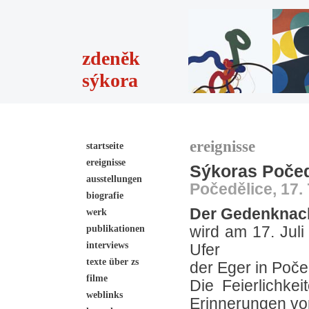
zdeněk
sýkora
ereignisse
startseite
ereignisse
Sýkoras Počed
ausstellungen
Počedělice, 17. 
biografie
Der Gedenknac
werk
publikationen
wird am 17. Jul
interviews
Ufer
texte über zs
der Eger in Počed
filme
Die Feierlichke
weblinks
Erinnerungen vo