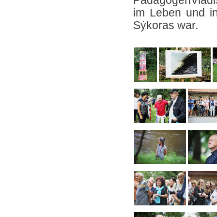
PädagogenVladis
im Leben und i
Sýkoras war.