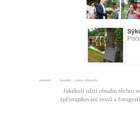
Sýk
Poče
startseite
·
·
kontakt
·
název německy
Jakékoli užití obsahu těchto w
zpřístupňování textů a fotograf