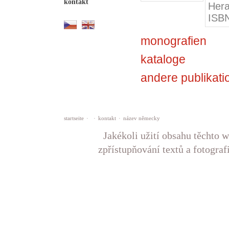
kontakt
Hera
ISBN
monografien
kataloge
andere publikati
startseite
·
·
kontakt
·
název německy
Jakékoli užití obsahu těchto w
zpřístupňování textů a fotograf