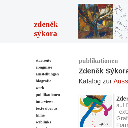
zdeněk
sýkora
publikationen
startseite
ereignisse
Zdeněk Sýkor
ausstellungen
Katalog zur
Auss
biografie
werk
publikationen
Zde
interviews
auf 
texte über zs
Text
filme
Graf
weblinks
Form