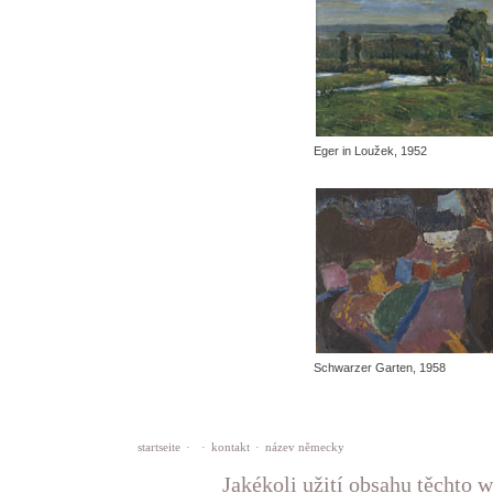
Eger in Loužek, 1952
Schwarzer Garten, 1958
startseite
·
·
kontakt
·
název německy
Jakékoli užití obsahu těchto w