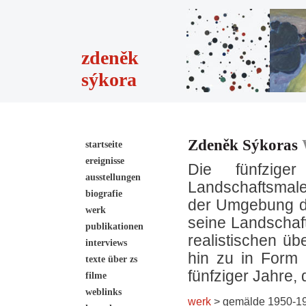
zdeněk
sýkora
Zdeněk Sýkoras
startseite
ereignisse
Die fünfzig
ausstellungen
Landschaftsmale
biografie
der Umgebung der
werk
seine Landschaf
publikationen
realistischen üb
interviews
hin zu in Form 
texte über zs
fünfziger Jahre
filme
weblinks
werk
> gemälde 1950-1