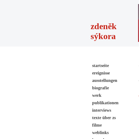
zdeněk
sýkora
startseite
ereignisse
ausstellungen
biografie
werk
publikationen
interviews
texte über zs
filme
weblinks