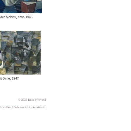
f der Moldau, etwa 1945
mit Birne, 1947
© 2026 lenka sýkorová
ného souhlasu držitele autorských práv zakázáno.