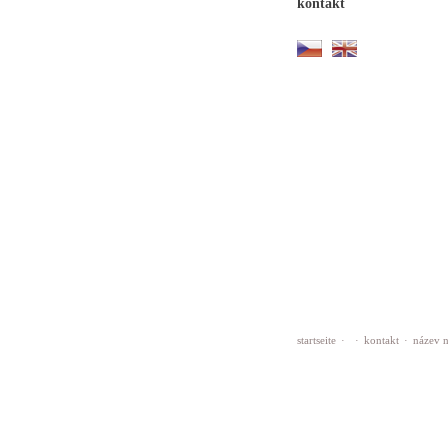
kontakt
startseite
·
·
kontakt
·
název 