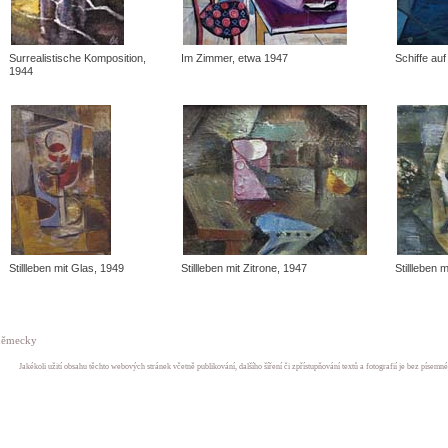
Surrealistische Komposition,
Im Zimmer, etwa 1947
Schiffe au
1944
Stillleben mit Glas, 1949
Stillleben mit Zitrone, 1947
Stillleben 
německy
Jakékoli užití obsahu těchto webových stránek včetně publikování, dalšího šíření či zpřístupňování textů a fotografií je bez písem