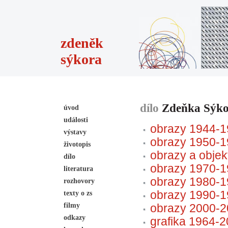
zdeněk
sýkora
dílo
Zdeňka Sýk
úvod
události
obrazy 1944-
výstavy
obrazy 1950-
životopis
obrazy a obje
dílo
obrazy 1970-
literatura
obrazy 1980-
rozhovory
obrazy 1990-
texty o zs
filmy
obrazy 2000-2
odkazy
grafika 1964-