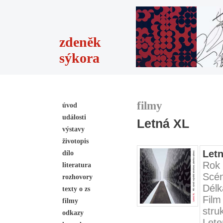
zdeněk
sýkora
filmy
úvod
události
Letná XL
výstavy
životopis
Let
dílo
Rok 
literatura
Scén
rozhovory
Délk
texty o zs
Film
filmy
stru
odkazy
Lete