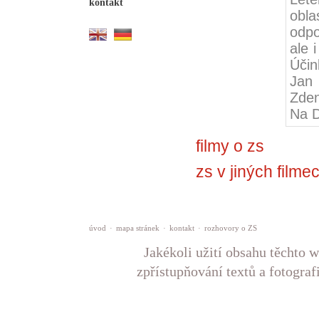
kontakt
obla
odpo
ale 
Účin
Jan
Zden
Na 
filmy o zs
zs v jiných filme
úvod
·
mapa stránek
·
kontakt
·
rozhovory o ZS
Jakékoli užití obsahu těchto w
zpřístupňování textů a fotograf