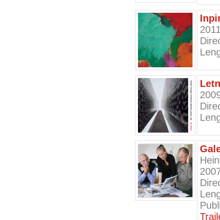
Inpi
201
Dire
Leng
Let
200
Dire
Leng
Gale
Hein
200
Dire
Leng
Pub
Trai