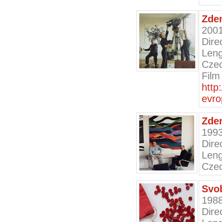
Zde
200
Dire
Leng
Czec
Film
http
evro
Zde
199
Dire
Leng
Czec
Svob
198
Dire