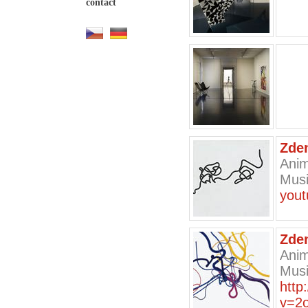
contact
Zde
Anim
Musi
you
Zde
Anim
Musi
http
v=2