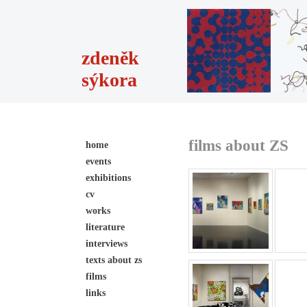
zdeněk
sýkora
films about ZS
home
events
exhibitions
cv
works
literature
interviews
texts about zs
films
links