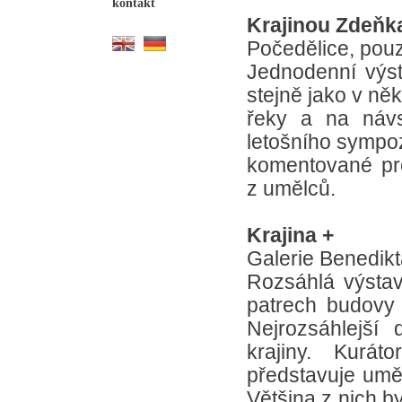
kontakt
Krajinou Zdeňk
Počedělice, pouz
Jednodenní výst
stejně jako v ně
řeky a na návs
letošního sympoz
komentované pr
z umělců.
Krajina +
Galerie Benedikt
Rozsáhlá výstav
patrech budovy g
Nejrozsáhlejší
krajiny. Kurá
představuje uměl
Většina z nich b