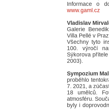
Informace o d
www.gaml.cz
Vladislav Mirva
Galerie Benedi
Villa Pellé v Pra
Všechny tyto in
100. výročí na
Sýkorova přítele
2003).
Sympozium Malo
proběhlo tentokrá
7. 2021, a zúčas
18 umělců. Foto
atmosféru. Souč
byly i doprovo