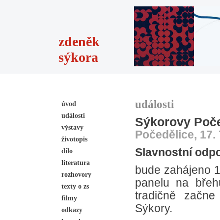
zdeněk
sýkora
události
úvod
události
Sýkorovy Poče
výstavy
Počedělice, 17. 
životopis
Slavnostní odp
dílo
literatura
bude zahájeno 1
rozhovory
panelu na břeh
texty o zs
tradičně začne
filmy
Sýkory.
odkazy