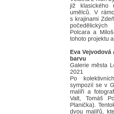
již klasického
umělců. V rámc
s krajinami Zdeň
počedělických
Polcara a Miloš
tohoto projektu
Eva Vejvodová a
barvu
Galerie města Lo
2021
Po kolektivníc
sympozií se v GA
malíři a fotogr
Valt, Tomáš Po
Planička). Tento
dvou malířů, kte