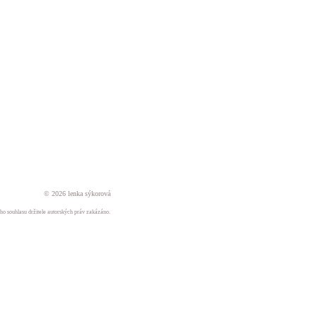
© 2026 lenka sýkorová
ného souhlasu držitele autorských práv zakázáno.