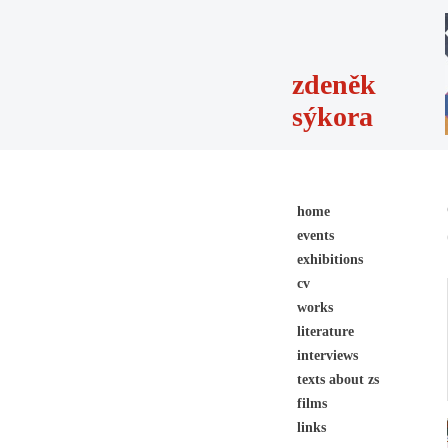
zdeněk
sýkora
home
events
exhibitions
cv
works
literature
interviews
texts about zs
films
links