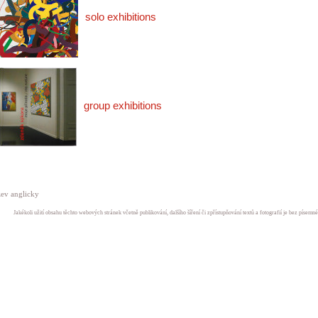
solo exhibitions
group exhibitions
ev anglicky
Jakékoli užití obsahu těchto webových stránek včetně publikování, dalšího šíření či zpřístupňování textů a fotografií je bez písem