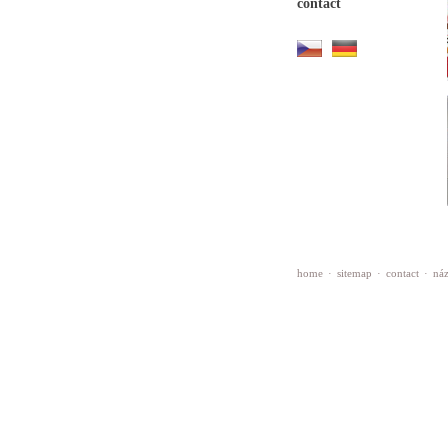
contact
home
·
sitemap
·
contact
·
náz