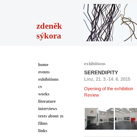
zdeněk
sýkora
exhibitions
home
events
SERENDIPITY
Linz, 21. 3.-14. 6. 2015
exhibitions
cv
Opening of the exhibition
works
Review
literature
interviews
texts about zs
films
links