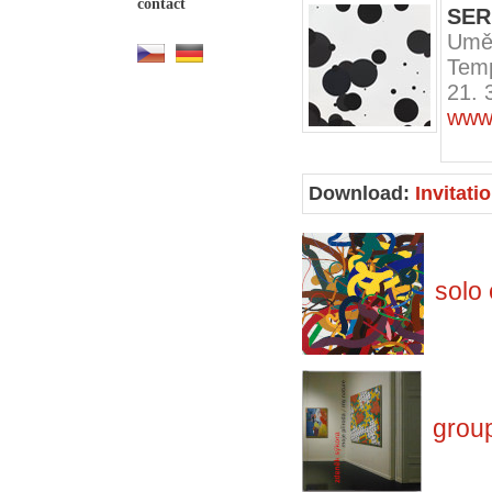
contact
SER
Uměn
Temp
21. 
www.
Download:
Invitati
solo 
group