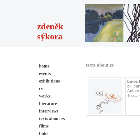
zdeněk
sýkora
texts about zs
home
events
exhibitions
Lines N
oil, c
cv
Author
Topic:
works
literature
interviews
texts about zs
films
links