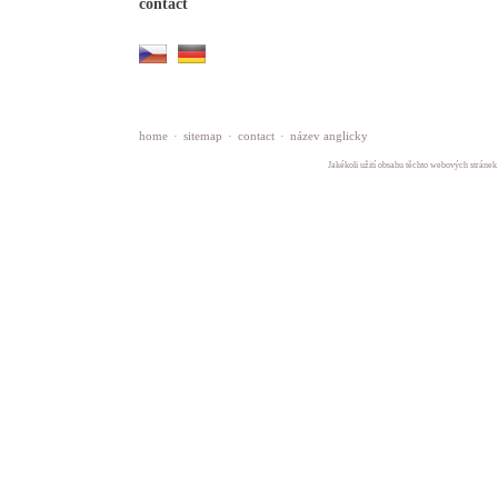
contact
home
·
sitemap
·
contact
·
název anglicky
Jakékoli užití obsahu těchto webových stránek 