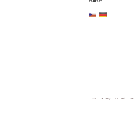
contact
home
·
sitemap
·
contact
·
náz