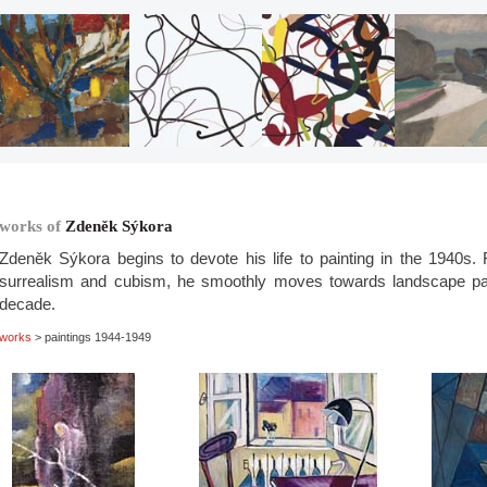
works of
Zdeněk Sýkora
Zdeněk Sýkora begins to devote his life to painting in the 1940s. 
surrealism and cubism, he smoothly moves towards landscape pain
decade.
works
> paintings 1944-1949