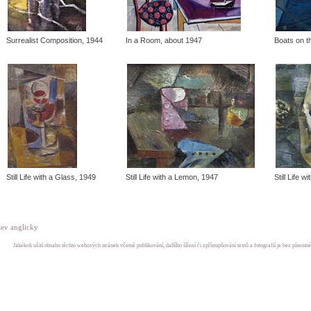
Surrealist Composition, 1944
In a Room, about 1947
Boats on t
Still Life with a Glass, 1949
Still Life with a Lemon, 1947
Still Life w
ev anglicky
Jakékoli užití obsahu těchto webových stránek včetně publikování, dalšího šíření či zpřístupňování textů a fotografií je bez písem