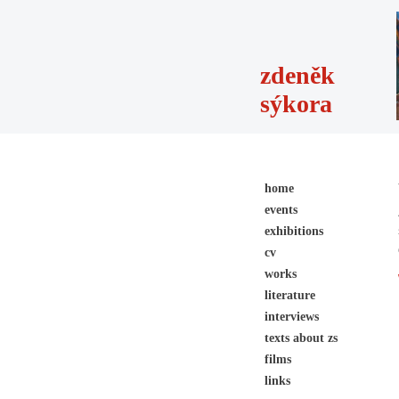
zdeněk
sýkora
home
events
exhibitions
cv
works
literature
interviews
texts about zs
films
links