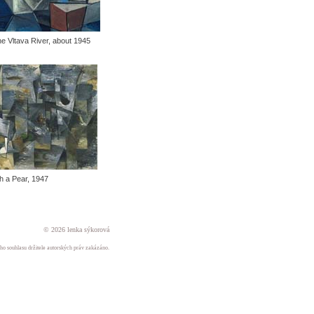
he Vltava River, about 1945
ith a Pear, 1947
© 2026 lenka sýkorová
ného souhlasu držitele autorských práv zakázáno.