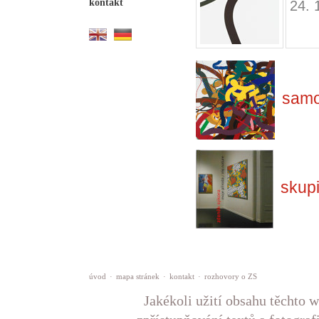
kontakt
24. 
samo
skup
úvod
·
mapa stránek
·
kontakt
·
rozhovory o ZS
Jakékoli užití obsahu těchto w