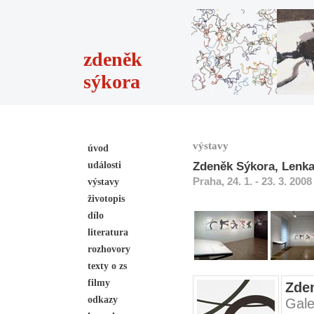
zdeněk
sýkora
výstavy
úvod
události
Zdeněk Sýkora, Lenka
Praha, 24. 1. - 23. 3. 2008
výstavy
životopis
dílo
literatura
rozhovory
texty o zs
filmy
Zden
odkazy
Gale