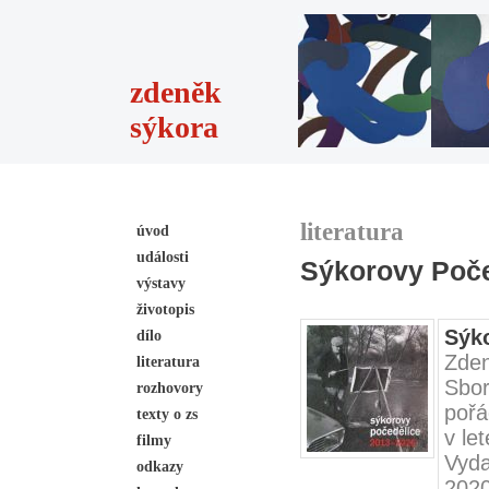
zdeněk
sýkora
literatura
úvod
události
Sýkorovy Poče
výstavy
životopis
Sýko
dílo
Zden
literatura
Sbo
rozhovory
pořá
texty o zs
v le
filmy
Vyd
odkazy
2020