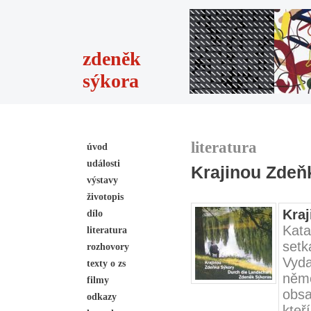
zdeněk
sýkora
literatura
úvod
události
Krajinou Zdeň
výstavy
životopis
Kra
dílo
Kat
literatura
setk
rozhovory
Vyda
texty o zs
něm
filmy
obsa
odkazy
kteř