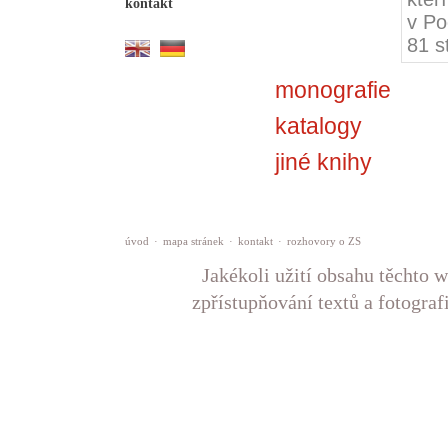
kontakt
v Po
81 s
monografie
katalogy
jiné knihy
úvod
·
mapa stránek
·
kontakt
·
rozhovory o ZS
Jakékoli užití obsahu těchto w
zpřístupňování textů a fotograf