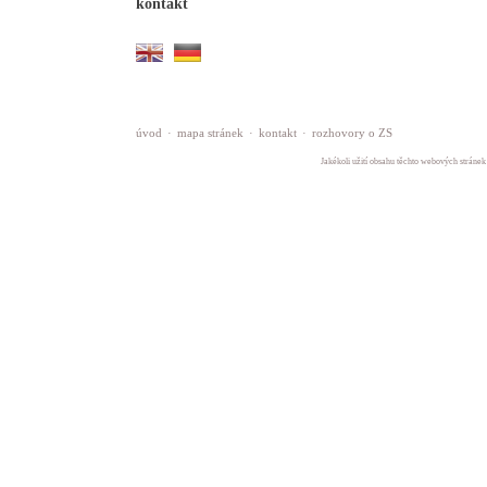
kontakt
úvod
·
mapa stránek
·
kontakt
·
rozhovory o ZS
Jakékoli užití obsahu těchto webových stránek 