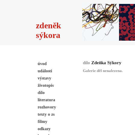
zdeněk
sýkora
dílo
Zdeňka Sýkory
úvod
Galerie děl nenalezena.
události
výstavy
životopis
dílo
literatura
rozhovory
texty o zs
filmy
odkazy