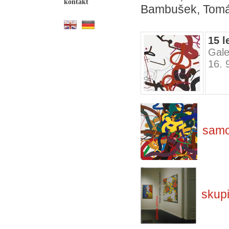
kontakt
Bambušek, Tomáš
15 l
Gale
16. 
samo
skup