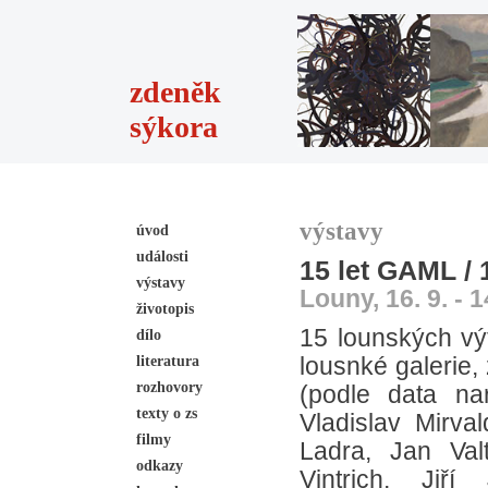
zdeněk
sýkora
výstavy
úvod
události
15 let GAML / 
výstavy
Louny, 16. 9. - 1
životopis
15 lounských výt
dílo
literatura
lousnké galerie, 
rozhovory
(podle data na
texty o zs
Vladislav Mirva
filmy
Ladra, Jan Val
odkazy
Vintrich, Jiří